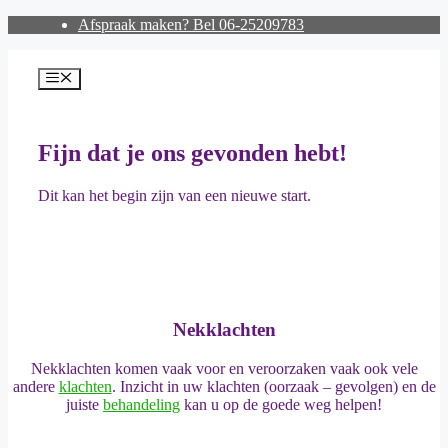
Ga
Afspraak maken? Bel 06-25209783
naar
de
inhoud
Menu
Fijn dat je ons gevonden hebt!
Dit kan het begin zijn van een nieuwe start.
Nekklachten
Nekklachten komen vaak voor en veroorzaken vaak ook vele
andere
klachten
. Inzicht in uw klachten (oorzaak – gevolgen) en de
juiste
behandeling
kan u op de goede weg helpen!